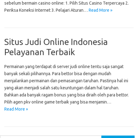
sebelum bermain casino online: 1. Pilih Situs Casino Terpercaya 2.
Periksa Koneksi Internet 3. Pelajari Aturan…
Read More »
Situs Judi Online Indonesia
Pelayanan Terbaik
Permainan yang terdapat di server judi online tentu saja sangat
banyak sekali pilihannya. Para bettor bisa dengan mudah
menjalankan permainan dan pemasangan taruhan. Pastinya hal ini
yang akan menjadi salah satu keuntungan dalam hal taruhan.
Bahkan ada banyak ragam bonus yang bisa diraih oleh para bettor.
Pilih agen pkv online game terbaik yang bisa menjamin…
Read More »