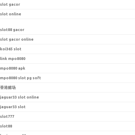
slot gacor
slot online
s
lot88 gacor
slot gacor online
koi365 slot
link mpo8080
mpo8080 apk
mpo8080 slot pg soft
香港赌场
jaguar33 slot online
jaguar33 slot
slot777
slot88