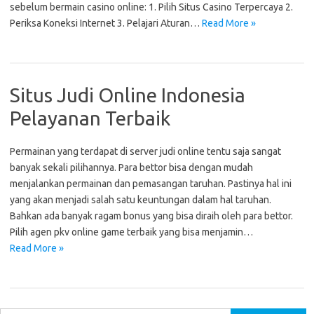
sebelum bermain casino online: 1. Pilih Situs Casino Terpercaya 2.
Periksa Koneksi Internet 3. Pelajari Aturan…
Read More »
Situs Judi Online Indonesia
Pelayanan Terbaik
Permainan yang terdapat di server judi online tentu saja sangat
banyak sekali pilihannya. Para bettor bisa dengan mudah
menjalankan permainan dan pemasangan taruhan. Pastinya hal ini
yang akan menjadi salah satu keuntungan dalam hal taruhan.
Bahkan ada banyak ragam bonus yang bisa diraih oleh para bettor.
Pilih agen pkv online game terbaik yang bisa menjamin…
Read More »