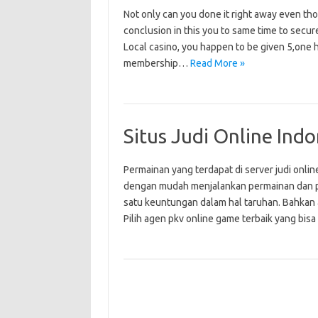
Not only can you done it right away even th
conclusion in this you to same time to secur
Local casino, you happen to be given 5,one 
membership…
Read More »
Situs Judi Online Ind
Permainan yang terdapat di server judi online
dengan mudah menjalankan permainan dan pe
satu keuntungan dalam hal taruhan. Bahkan a
Pilih agen pkv online game terbaik yang bi