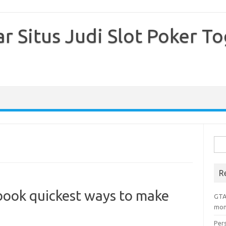
r Situs Judi Slot Poker To
Sea
for:
R
book quickest ways to make
GTA
mon
Per