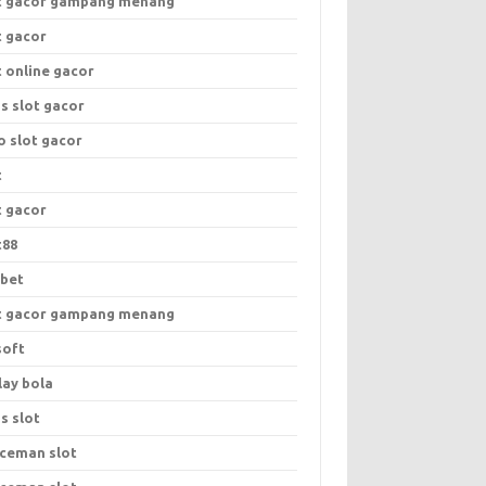
t gacor gampang menang
t gacor
t online gacor
us slot gacor
o slot gacor
t
t gacor
t88
bet
t gacor gampang menang
soft
lay bola
us slot
ceman slot