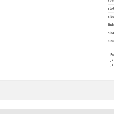
spa
slo
sit
lin
slo
sit
Fo
ja
ja