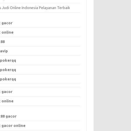
s Judi Online Indonesia Pelayanan Terbaik
t gacor
t online
t88
avip
bpokerqq
bpokerqq
bpokerqq
t gacor
t online
t88 gacor
t gacor online