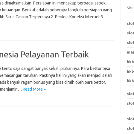
 dimaksimalkan. Persiapan ini mencakup berbagai aspek,
Situ
an keuangan. Berikut adalah beberapa langkah persiapan yang
lih Situs Casino Terpercaya 2. Periksa Koneksi Internet 3.
slo
slo
slo
onesia Pelayanan Terbaik
mej
hk
 tentu saja sangat banyak sekali pilihannya. Para bettor bisa
hk
masangan taruhan. Pastinya hal ini yang akan menjadi salah
hk
da banyak ragam bonus yang bisa diraih oleh para bettor.
sa menjamin…
Read More »
slo
slo
s
lo
slo