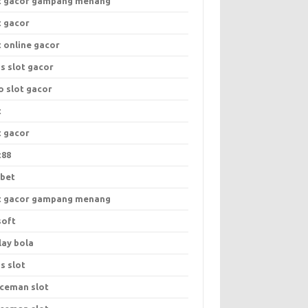
t gacor gampang menang
t gacor
t online gacor
us slot gacor
o slot gacor
t
t gacor
t88
bet
t gacor gampang menang
soft
lay bola
us slot
ceman slot