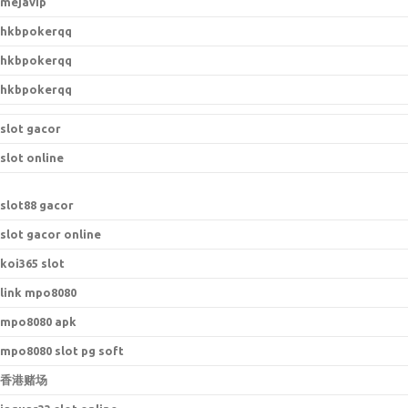
mejavip
hkbpokerqq
hkbpokerqq
hkbpokerqq
slot gacor
slot online
s
lot88 gacor
slot gacor online
koi365 slot
link mpo8080
mpo8080 apk
mpo8080 slot pg soft
香港赌场