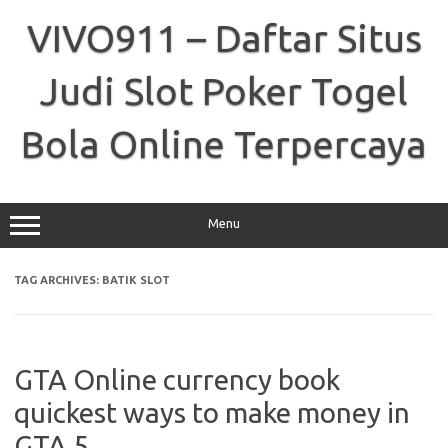
Skip
to
VIVO911 – Daftar Situs
content
Judi Slot Poker Togel
Bola Online Terpercaya
Menu
TAG ARCHIVES:
BATIK SLOT
GTA Online currency book
quickest ways to make money in
GTA 5