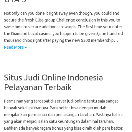
Not only can you done it right away even though, you could and
secure the fresh Elite group Challenge conclusion in this you to
same time to secure additional rewards. The first time your enter
the Diamond Local casino, you happen to be given 5,one hundred
thousand chips right after paying the new $500 membership…
Read More »
Situs Judi Online Indonesia
Pelayanan Terbaik
Permainan yang terdapat di server judi online tentu saja sangat
banyak sekali pilihannya. Para bettor bisa dengan mudah
menjalankan permainan dan pemasangan taruhan. Pastinya hal ini
yang akan menjadi salah satu keuntungan dalam hal taruhan.
Bahkan ada banyak ragam bonus yang bisa diraih oleh para bettor.