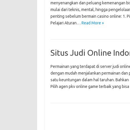
menyenangkan dan peluang kemenangan bisa
mulai dari teknis, mental, hingga pengelola
penting sebelum bermain casino online: 1. Pi
Pelajari Aturan…
Read More »
Situs Judi Online Ind
Permainan yang terdapat di server judi online
dengan mudah menjalankan permainan dan pe
satu keuntungan dalam hal taruhan. Bahkan a
Pilih agen pkv online game terbaik yang bi