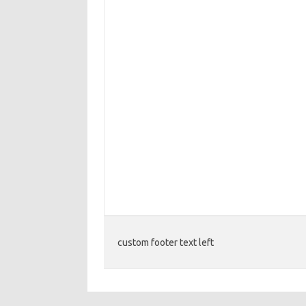
custom footer text left