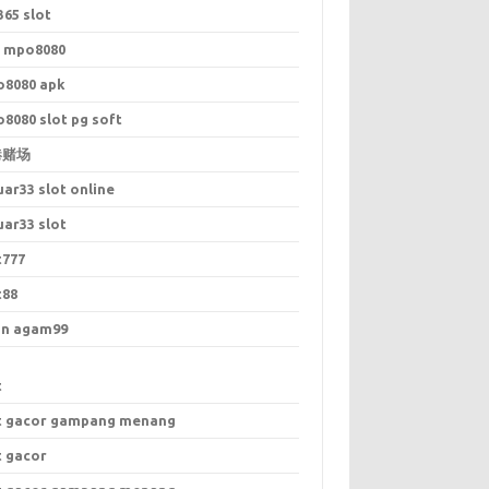
365 slot
k mpo8080
8080 apk
8080 slot pg soft
港赌场
uar33 slot online
uar33 slot
t777
t88
in agam99
t
t gacor gampang menang
t gacor