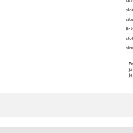
spa
slo
sit
lin
slo
sit
Fo
ja
ja