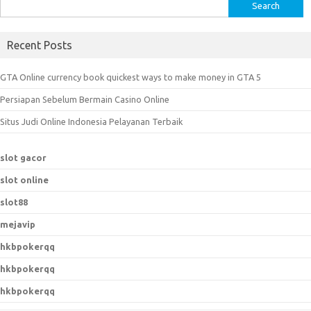
S
e
a
Recent Posts
r
c
GTA Online currency book quickest ways to make money in GTA 5
h
Persiapan Sebelum Bermain Casino Online
f
o
Situs Judi Online Indonesia Pelayanan Terbaik
r
:
slot gacor
slot online
slot88
mejavip
hkbpokerqq
hkbpokerqq
hkbpokerqq