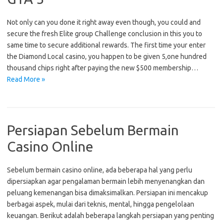
Not only can you done it right away even though, you could and
secure the fresh Elite group Challenge conclusion in this you to
same time to secure additional rewards. The first time your enter
the Diamond Local casino, you happen to be given 5,one hundred
thousand chips right after paying the new $500 membership…
Read More »
Persiapan Sebelum Bermain
Casino Online
Sebelum bermain casino online, ada beberapa hal yang perlu
dipersiapkan agar pengalaman bermain lebih menyenangkan dan
peluang kemenangan bisa dimaksimalkan. Persiapan ini mencakup
berbagai aspek, mulai dari teknis, mental, hingga pengelolaan
keuangan. Berikut adalah beberapa langkah persiapan yang penting