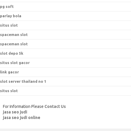
pg soft
parlay bola
situs slot
spaceman slot
spaceman slot
slot depo 5k
situs slot gacor
link gacor
slot server thailand no 1
situs slot
For Information Please
Contact Us
jasa seo judi
jasa seo judi online