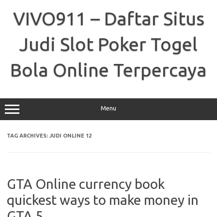
Skip
to
VIVO911 – Daftar Situs
content
Judi Slot Poker Togel
Bola Online Terpercaya
Menu
TAG ARCHIVES:
JUDI ONLINE 12
GTA Online currency book
quickest ways to make money in
GTA 5