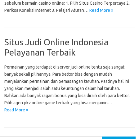
sebelum bermain casino online: 1. Pilih Situs Casino Terpercaya 2.
Periksa Koneksi Internet 3. Pelajari Aturan…
Read More »
Situs Judi Online Indonesia
Pelayanan Terbaik
Permainan yang terdapat di server judi online tentu saja sangat
banyak sekali pilihannya. Para bettor bisa dengan mudah
menjalankan permainan dan pemasangan taruhan. Pastinya hal ini
yang akan menjadi salah satu keuntungan dalam hal taruhan.
Bahkan ada banyak ragam bonus yang bisa diraih oleh para bettor.
Pilih agen pkv online game terbaik yang bisa menjamin…
Read More »