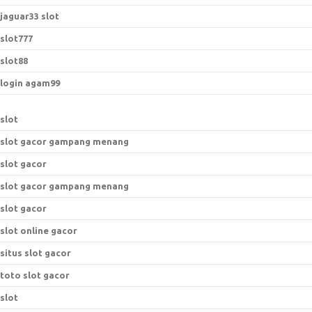
jaguar33 slot
slot777
slot88
login agam99
slot
slot gacor gampang menang
slot gacor
slot gacor gampang menang
slot gacor
slot online gacor
situs slot gacor
toto slot gacor
slot