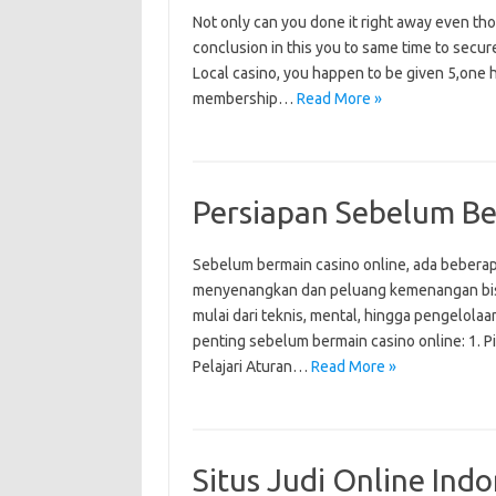
Not only can you done it right away even th
conclusion in this you to same time to secur
Local casino, you happen to be given 5,one 
membership…
Read More »
Persiapan Sebelum Be
Sebelum bermain casino online, ada beberap
menyenangkan dan peluang kemenangan bisa
mulai dari teknis, mental, hingga pengelola
penting sebelum bermain casino online: 1. Pi
Pelajari Aturan…
Read More »
Situs Judi Online Ind