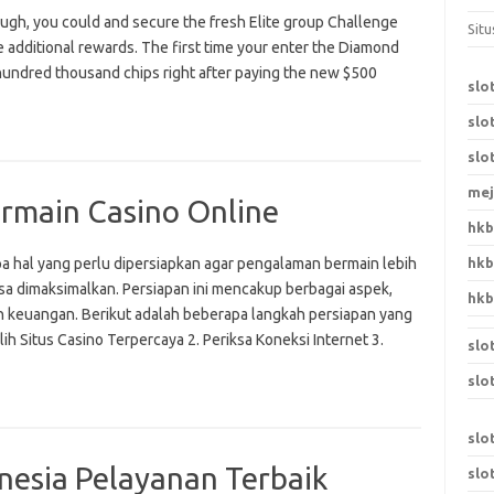
ough, you could and secure the fresh Elite group Challenge
Situ
e additional rewards. The first time your enter the Diamond
hundred thousand chips right after paying the new $500
slo
slo
slo
mej
rmain Casino Online
hk
a hal yang perlu dipersiapkan agar pengalaman bermain lebih
hk
 dimaksimalkan. Persiapan ini mencakup berbagai aspek,
hk
an keuangan. Berikut adalah beberapa langkah persiapan yang
lih Situs Casino Terpercaya 2. Periksa Koneksi Internet 3.
slo
slo
s
lo
onesia Pelayanan Terbaik
slo