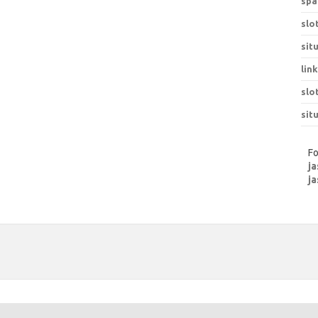
spa
slo
sit
lin
slo
sit
Fo
ja
ja