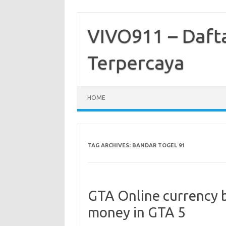
Skip
to
content
VIVO911 – Dafta
Terpercaya
HOME
TAG ARCHIVES:
BANDAR TOGEL 91
GTA Online currency 
money in GTA 5