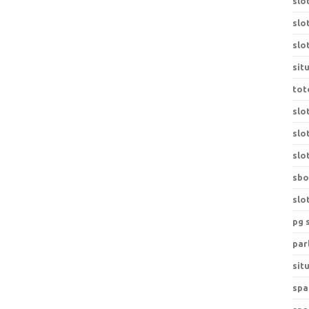
slo
slo
slo
sit
tot
slo
slo
slo
sbo
slo
pg 
par
sit
spa