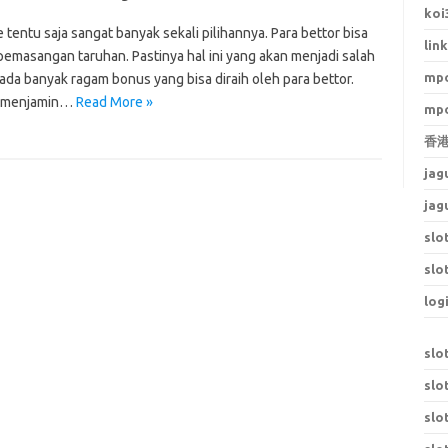
koi
 tentu saja sangat banyak sekali pilihannya. Para bettor bisa
lin
masangan taruhan. Pastinya hal ini yang akan menjadi salah
mpo
da banyak ragam bonus yang bisa diraih oleh para bettor.
sa menjamin…
Read More »
mpo
香
jag
jag
slo
slo
log
slo
slo
slo