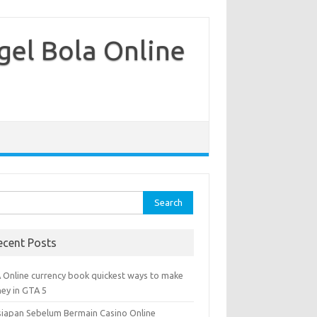
gel Bola Online
rch
ecent Posts
 Online currency book quickest ways to make
ey in GTA 5
siapan Sebelum Bermain Casino Online