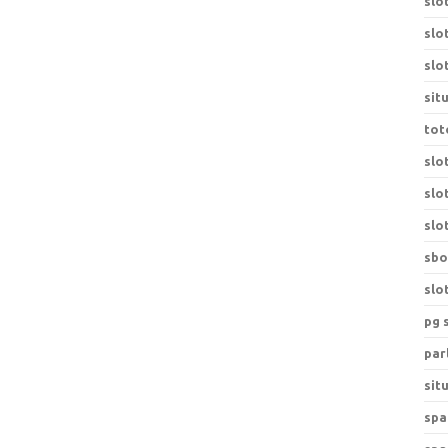
slo
slo
slo
sit
tot
slo
slo
slo
sbo
slo
pg 
par
sit
spa