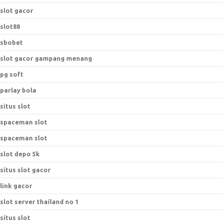
slot gacor
slot88
sbobet
slot gacor gampang menang
pg soft
parlay bola
situs slot
spaceman slot
spaceman slot
slot depo 5k
situs slot gacor
link gacor
slot server thailand no 1
situs slot