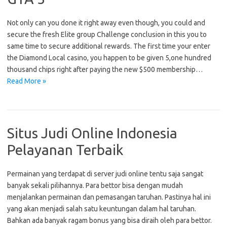
Not only can you done it right away even though, you could and
secure the fresh Elite group Challenge conclusion in this you to
same time to secure additional rewards. The first time your enter
the Diamond Local casino, you happen to be given 5,one hundred
thousand chips right after paying the new $500 membership…
Read More »
Situs Judi Online Indonesia
Pelayanan Terbaik
Permainan yang terdapat di server judi online tentu saja sangat
banyak sekali pilihannya. Para bettor bisa dengan mudah
menjalankan permainan dan pemasangan taruhan. Pastinya hal ini
yang akan menjadi salah satu keuntungan dalam hal taruhan.
Bahkan ada banyak ragam bonus yang bisa diraih oleh para bettor.