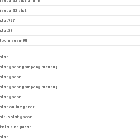
jaguar33 slot online
jaguar33 slot
slot777
slot88
login agam99
slot
slot gacor gampang menang
slot gacor
slot gacor gampang menang
slot gacor
slot online gacor
situs slot gacor
toto slot gacor
slot