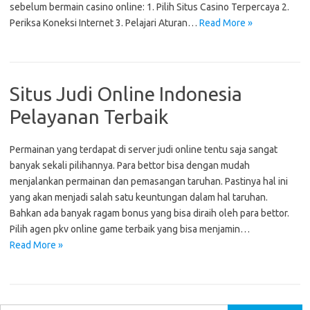
sebelum bermain casino online: 1. Pilih Situs Casino Terpercaya 2.
Periksa Koneksi Internet 3. Pelajari Aturan…
Read More »
Situs Judi Online Indonesia
Pelayanan Terbaik
Permainan yang terdapat di server judi online tentu saja sangat
banyak sekali pilihannya. Para bettor bisa dengan mudah
menjalankan permainan dan pemasangan taruhan. Pastinya hal ini
yang akan menjadi salah satu keuntungan dalam hal taruhan.
Bahkan ada banyak ragam bonus yang bisa diraih oleh para bettor.
Pilih agen pkv online game terbaik yang bisa menjamin…
Read More »