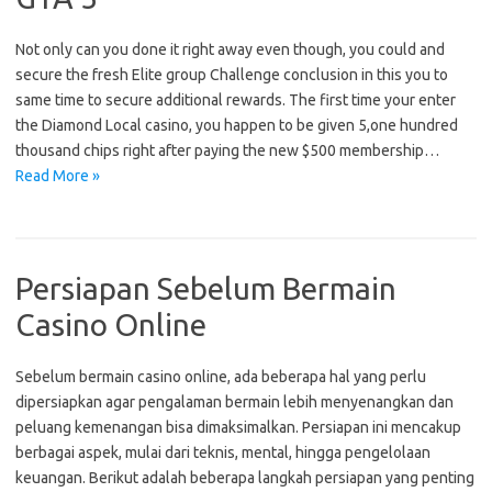
Not only can you done it right away even though, you could and
secure the fresh Elite group Challenge conclusion in this you to
same time to secure additional rewards. The first time your enter
the Diamond Local casino, you happen to be given 5,one hundred
thousand chips right after paying the new $500 membership…
Read More »
Persiapan Sebelum Bermain
Casino Online
Sebelum bermain casino online, ada beberapa hal yang perlu
dipersiapkan agar pengalaman bermain lebih menyenangkan dan
peluang kemenangan bisa dimaksimalkan. Persiapan ini mencakup
berbagai aspek, mulai dari teknis, mental, hingga pengelolaan
keuangan. Berikut adalah beberapa langkah persiapan yang penting