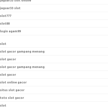
jaguar33 slot online
jaguar33 slot
slot777
slot88
login agam99
slot
slot gacor gampang menang
slot gacor
slot gacor gampang menang
slot gacor
slot online gacor
situs slot gacor
toto slot gacor
slot