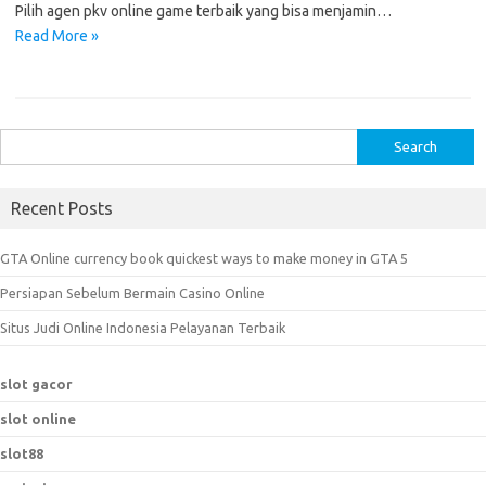
Pilih agen pkv online game terbaik yang bisa menjamin…
Read More »
S
e
a
Recent Posts
r
c
GTA Online currency book quickest ways to make money in GTA 5
h
Persiapan Sebelum Bermain Casino Online
f
o
Situs Judi Online Indonesia Pelayanan Terbaik
r
:
slot gacor
slot online
slot88