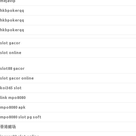
mejavip
hkbpokerqq
hkbpokerqq
hkbpokerqq
slot gacor
slot online
s
lot88 gacor
slot gacor online
koi365 slot
link mpo8080
mpo8080 apk
mpo8080 slot pg soft
香港赌场