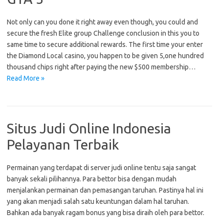
Not only can you done it right away even though, you could and
secure the fresh Elite group Challenge conclusion in this you to
same time to secure additional rewards. The first time your enter
the Diamond Local casino, you happen to be given 5,one hundred
thousand chips right after paying the new $500 membership…
Read More »
Situs Judi Online Indonesia
Pelayanan Terbaik
Permainan yang terdapat di server judi online tentu saja sangat
banyak sekali pilihannya. Para bettor bisa dengan mudah
menjalankan permainan dan pemasangan taruhan. Pastinya hal ini
yang akan menjadi salah satu keuntungan dalam hal taruhan.
Bahkan ada banyak ragam bonus yang bisa diraih oleh para bettor.