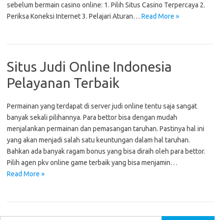
sebelum bermain casino online: 1. Pilih Situs Casino Terpercaya 2.
Periksa Koneksi Internet 3. Pelajari Aturan…
Read More »
Situs Judi Online Indonesia
Pelayanan Terbaik
Permainan yang terdapat di server judi online tentu saja sangat
banyak sekali pilihannya. Para bettor bisa dengan mudah
menjalankan permainan dan pemasangan taruhan. Pastinya hal ini
yang akan menjadi salah satu keuntungan dalam hal taruhan.
Bahkan ada banyak ragam bonus yang bisa diraih oleh para bettor.
Pilih agen pkv online game terbaik yang bisa menjamin…
Read More »