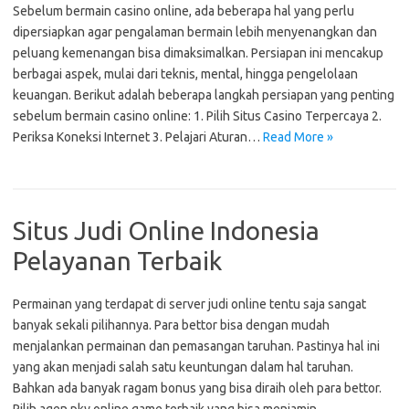
Sebelum bermain casino online, ada beberapa hal yang perlu
dipersiapkan agar pengalaman bermain lebih menyenangkan dan
peluang kemenangan bisa dimaksimalkan. Persiapan ini mencakup
berbagai aspek, mulai dari teknis, mental, hingga pengelolaan
keuangan. Berikut adalah beberapa langkah persiapan yang penting
sebelum bermain casino online: 1. Pilih Situs Casino Terpercaya 2.
Periksa Koneksi Internet 3. Pelajari Aturan…
Read More »
Situs Judi Online Indonesia
Pelayanan Terbaik
Permainan yang terdapat di server judi online tentu saja sangat
banyak sekali pilihannya. Para bettor bisa dengan mudah
menjalankan permainan dan pemasangan taruhan. Pastinya hal ini
yang akan menjadi salah satu keuntungan dalam hal taruhan.
Bahkan ada banyak ragam bonus yang bisa diraih oleh para bettor.