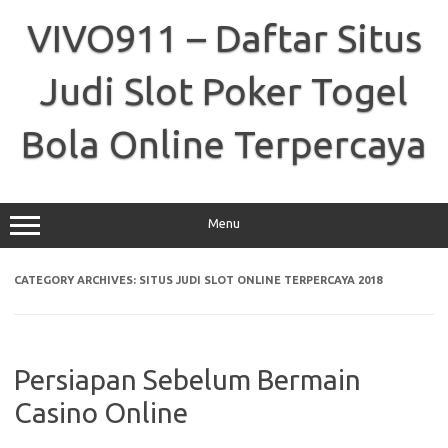
Skip
to
VIVO911 – Daftar Situs
content
Judi Slot Poker Togel
Bola Online Terpercaya
Menu
CATEGORY ARCHIVES:
SITUS JUDI SLOT ONLINE TERPERCAYA 2018
Persiapan Sebelum Bermain
Casino Online