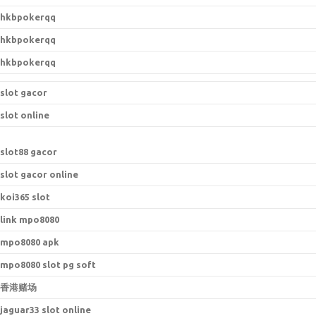
hkbpokerqq
hkbpokerqq
hkbpokerqq
slot gacor
slot online
s
lot88 gacor
slot gacor online
koi365 slot
link mpo8080
mpo8080 apk
mpo8080 slot pg soft
香港赌场
jaguar33 slot online