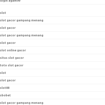
login agam99
slot
slot gacor gampang menang
slot gacor
slot gacor gampang menang
slot gacor
slot online gacor
situs slot gacor
toto slot gacor
slot
slot gacor
slot88
sbobet
slot gacor gampang menang