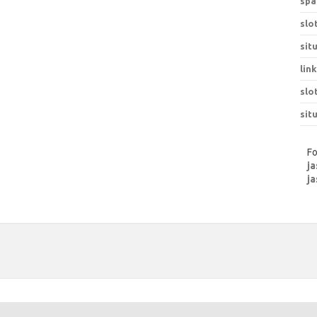
spa
slo
sit
lin
slo
sit
Fo
ja
ja