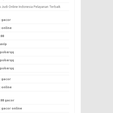
s Judi Online Indonesia Pelayanan Terbaik
t gacor
t online
t88
avip
bpokerqq
bpokerqq
bpokerqq
t gacor
t online
t88 gacor
t gacor online