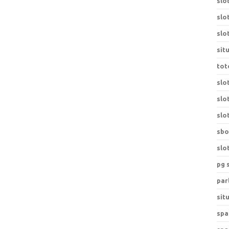
slo
slo
slo
sit
tot
slo
slo
slo
sbo
slo
pg 
par
sit
spa