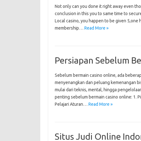
Not only can you done it right away even th
conclusion in this you to same time to secur
Local casino, you happen to be given 5,one 
membership…
Read More »
Persiapan Sebelum Be
Sebelum bermain casino online, ada beberap
menyenangkan dan peluang kemenangan bisa
mulai dari teknis, mental, hingga pengelola
penting sebelum bermain casino online: 1. Pi
Pelajari Aturan…
Read More »
Situs Judi Online Ind