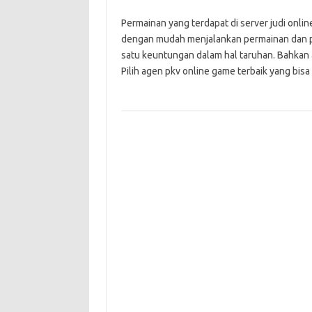
Permainan yang terdapat di server judi online
dengan mudah menjalankan permainan dan pe
satu keuntungan dalam hal taruhan. Bahkan a
Pilih agen pkv online game terbaik yang bi