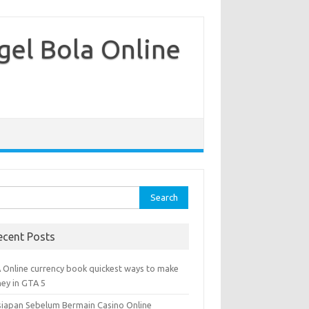
gel Bola Online
rch
ecent Posts
 Online currency book quickest ways to make
ey in GTA 5
siapan Sebelum Bermain Casino Online