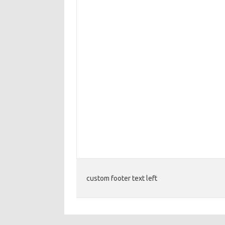
custom footer text left