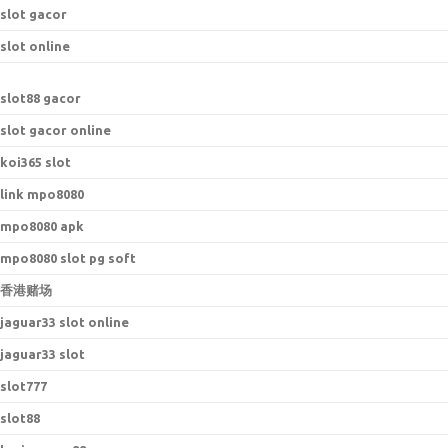
slot gacor
slot online
s
lot88 gacor
slot gacor online
koi365 slot
link mpo8080
mpo8080 apk
mpo8080 slot pg soft
香港赌场
jaguar33 slot online
jaguar33 slot
slot777
slot88