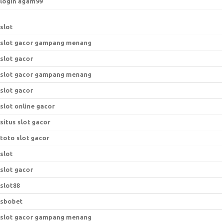
login agam99
slot
slot gacor gampang menang
slot gacor
slot gacor gampang menang
slot gacor
slot online gacor
situs slot gacor
toto slot gacor
slot
slot gacor
slot88
sbobet
slot gacor gampang menang