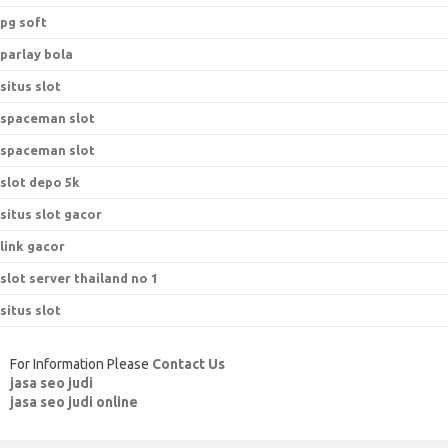
pg soft
parlay bola
situs slot
spaceman slot
spaceman slot
slot depo 5k
situs slot gacor
link gacor
slot server thailand no 1
situs slot
For Information Please
Contact Us
jasa seo judi
jasa seo judi online