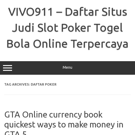
Skip
to
VIVO911 – Daftar Situs
content
Judi Slot Poker Togel
Bola Online Terpercaya
Menu
TAG ARCHIVES:
DAFTAR POKER
GTA Online currency book
quickest ways to make money in
GTA 5