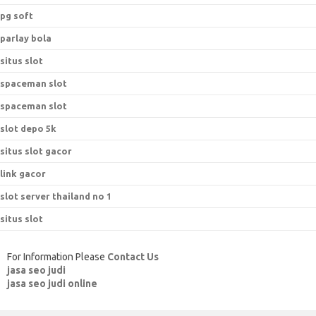
pg soft
parlay bola
situs slot
spaceman slot
spaceman slot
slot depo 5k
situs slot gacor
link gacor
slot server thailand no 1
situs slot
For Information Please
Contact Us
jasa seo judi
jasa seo judi online