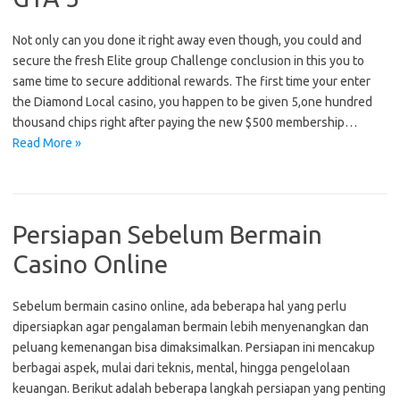
Not only can you done it right away even though, you could and
secure the fresh Elite group Challenge conclusion in this you to
same time to secure additional rewards. The first time your enter
the Diamond Local casino, you happen to be given 5,one hundred
thousand chips right after paying the new $500 membership…
Read More »
Persiapan Sebelum Bermain
Casino Online
Sebelum bermain casino online, ada beberapa hal yang perlu
dipersiapkan agar pengalaman bermain lebih menyenangkan dan
peluang kemenangan bisa dimaksimalkan. Persiapan ini mencakup
berbagai aspek, mulai dari teknis, mental, hingga pengelolaan
keuangan. Berikut adalah beberapa langkah persiapan yang penting