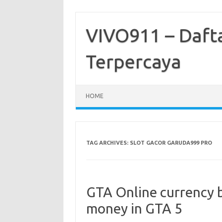
Skip
to
content
VIVO911 – Dafta
Terpercaya
HOME
TAG ARCHIVES:
SLOT GACOR GARUDA999 PRO
GTA Online currency 
money in GTA 5