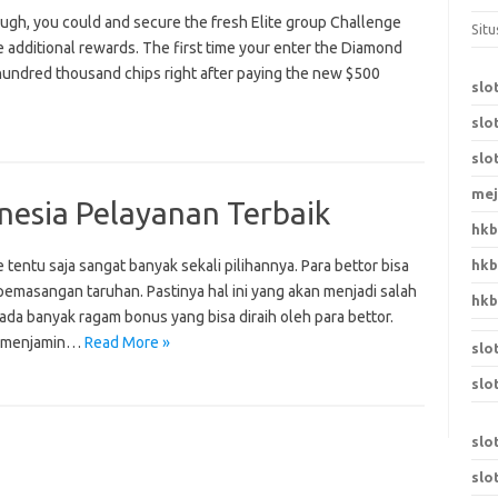
ough, you could and secure the fresh Elite group Challenge
Situ
e additional rewards. The first time your enter the Diamond
hundred thousand chips right after paying the new $500
slo
slo
slo
mej
onesia Pelayanan Terbaik
hk
 tentu saja sangat banyak sekali pilihannya. Para bettor bisa
hk
masangan taruhan. Pastinya hal ini yang akan menjadi salah
hk
da banyak ragam bonus yang bisa diraih oleh para bettor.
sa menjamin…
Read More »
slo
slo
s
lo
slo