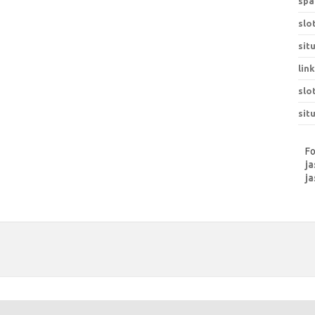
spa
slo
sit
lin
slo
sit
Fo
ja
ja