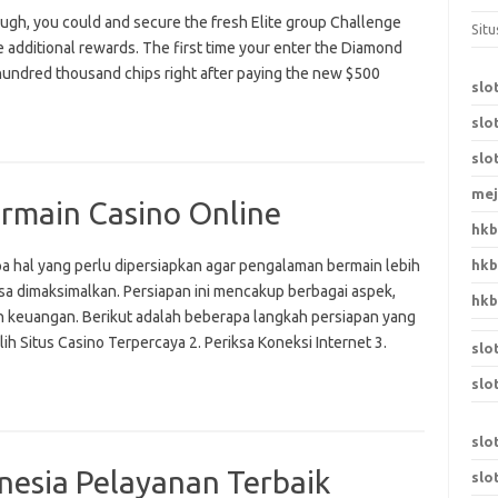
ough, you could and secure the fresh Elite group Challenge
Situ
e additional rewards. The first time your enter the Diamond
hundred thousand chips right after paying the new $500
slo
slo
slo
mej
rmain Casino Online
hk
a hal yang perlu dipersiapkan agar pengalaman bermain lebih
hk
 dimaksimalkan. Persiapan ini mencakup berbagai aspek,
hk
an keuangan. Berikut adalah beberapa langkah persiapan yang
lih Situs Casino Terpercaya 2. Periksa Koneksi Internet 3.
slo
slo
s
lo
onesia Pelayanan Terbaik
slo