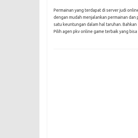
Permainan yang terdapat di server judi online
dengan mudah menjalankan permainan dan pe
satu keuntungan dalam hal taruhan. Bahkan a
Pilih agen pkv online game terbaik yang bi