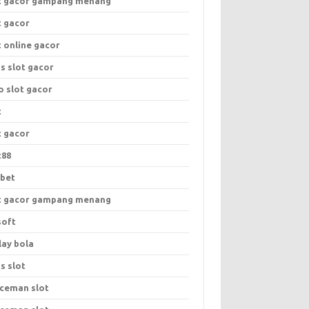
t gacor gampang menang
t gacor
t online gacor
us slot gacor
o slot gacor
t
t gacor
t88
bet
t gacor gampang menang
soft
lay bola
us slot
ceman slot