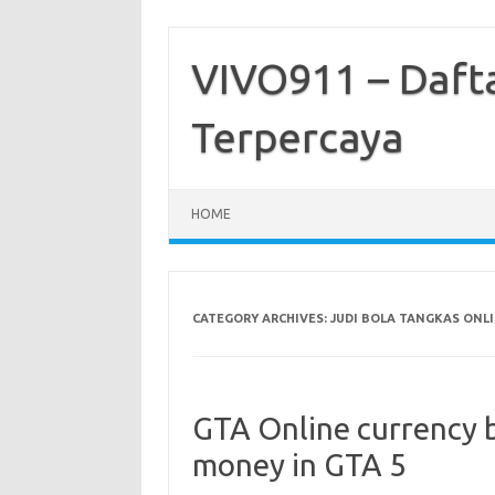
Skip
to
content
VIVO911 – Dafta
Terpercaya
HOME
CATEGORY ARCHIVES:
JUDI BOLA TANGKAS ONL
GTA Online currency 
money in GTA 5