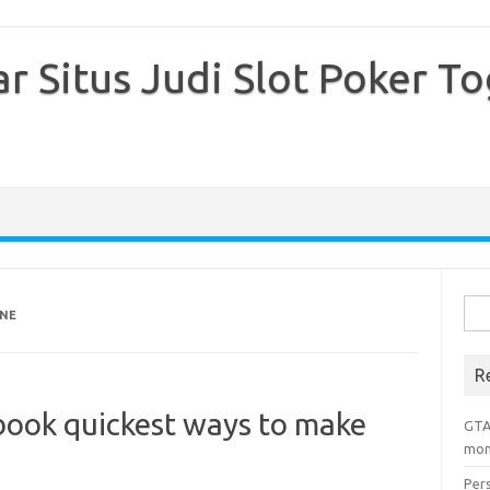
r Situs Judi Slot Poker To
Sea
INE
for:
R
book quickest ways to make
GTA
mon
Per