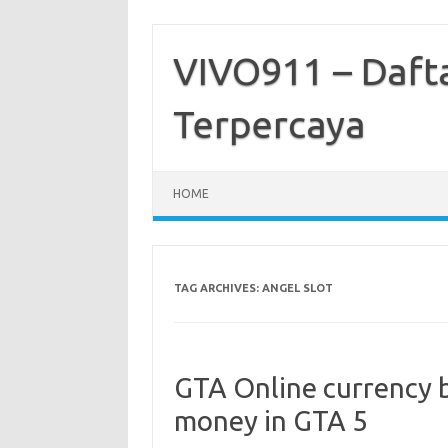
Skip
to
content
VIVO911 – Dafta
Terpercaya
HOME
TAG ARCHIVES:
ANGEL SLOT
GTA Online currency 
money in GTA 5