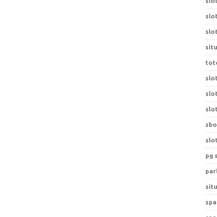
slo
slo
slo
sit
tot
slo
slo
slo
sbo
slo
pg 
par
sit
spa