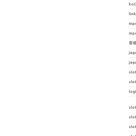
koi
lin
mpo
mpo
香
jag
jag
slo
slo
log
slo
slo
slo