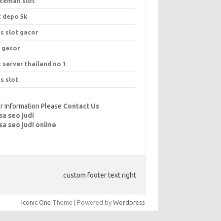
ceman slot
t depo 5k
us slot gacor
k gacor
t server thailand no 1
us slot
r Information Please
Contact Us
sa seo judi
sa seo judi online
custom footer text right
Iconic One
Theme | Powered by
Wordpress