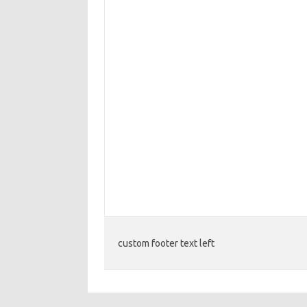
custom footer text left