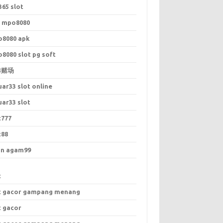
365 slot
k mpo8080
8080 apk
8080 slot pg soft
港赌场
uar33 slot online
uar33 slot
t777
t88
in agam99
t
t gacor gampang menang
t gacor