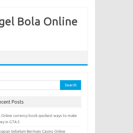
gel Bola Online
rch
ecent Posts
 Online currency book quickest ways to make
ey in GTA 5
siapan Sebelum Bermain Casino Online