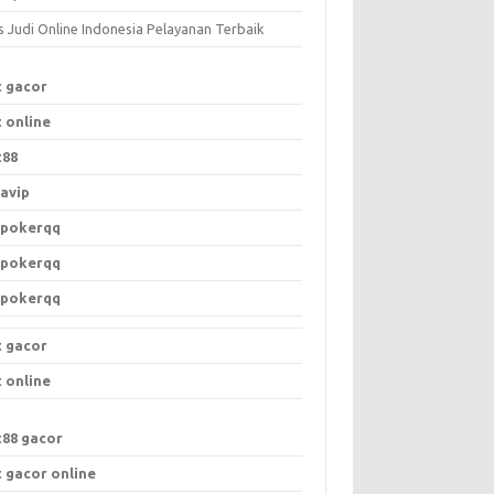
s Judi Online Indonesia Pelayanan Terbaik
t gacor
t online
t88
avip
bpokerqq
bpokerqq
bpokerqq
t gacor
t online
t88 gacor
t gacor online