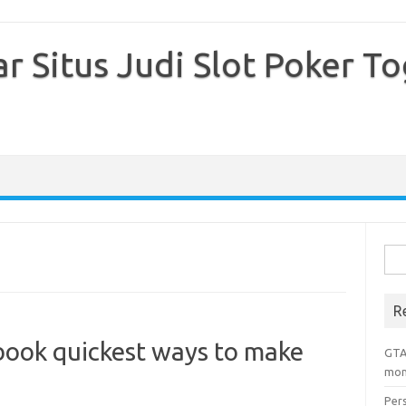
r Situs Judi Slot Poker To
Sea
for:
R
book quickest ways to make
GTA
mon
Per