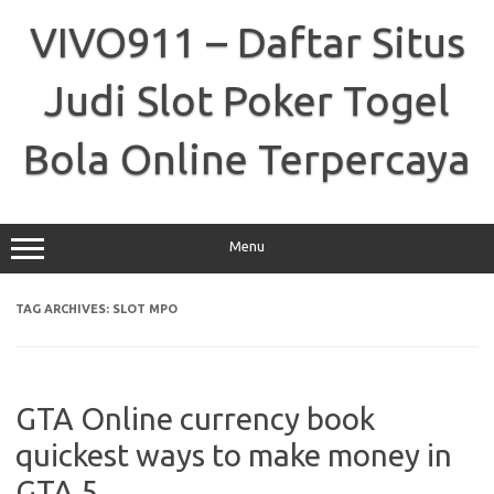
Skip
to
VIVO911 – Daftar Situs
content
Judi Slot Poker Togel
Bola Online Terpercaya
Menu
TAG ARCHIVES:
SLOT MPO
GTA Online currency book
quickest ways to make money in
GTA 5