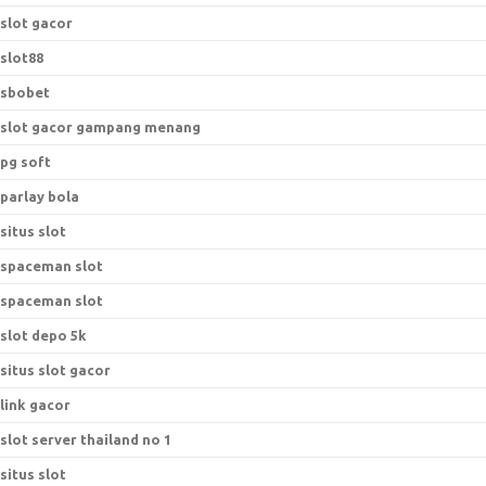
slot gacor
slot88
sbobet
slot gacor gampang menang
pg soft
parlay bola
situs slot
spaceman slot
spaceman slot
slot depo 5k
situs slot gacor
link gacor
slot server thailand no 1
situs slot