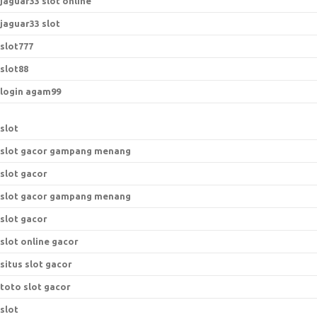
jaguar33 slot online
jaguar33 slot
slot777
slot88
login agam99
slot
slot gacor gampang menang
slot gacor
slot gacor gampang menang
slot gacor
slot online gacor
situs slot gacor
toto slot gacor
slot