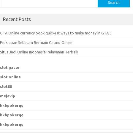
S
e
a
Recent Posts
r
c
GTA Online currency book quickest ways to make money in GTA 5
h
Persiapan Sebelum Bermain Casino Online
f
o
Situs Judi Online Indonesia Pelayanan Terbaik
r
:
slot gacor
slot online
slot88
mejavip
hkbpokerqq
hkbpokerqq
hkbpokerqq