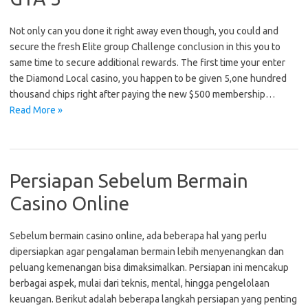
Not only can you done it right away even though, you could and
secure the fresh Elite group Challenge conclusion in this you to
same time to secure additional rewards. The first time your enter
the Diamond Local casino, you happen to be given 5,one hundred
thousand chips right after paying the new $500 membership…
Read More »
Persiapan Sebelum Bermain
Casino Online
Sebelum bermain casino online, ada beberapa hal yang perlu
dipersiapkan agar pengalaman bermain lebih menyenangkan dan
peluang kemenangan bisa dimaksimalkan. Persiapan ini mencakup
berbagai aspek, mulai dari teknis, mental, hingga pengelolaan
keuangan. Berikut adalah beberapa langkah persiapan yang penting