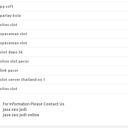
pg soft
parlay bola
situs slot
spaceman slot
spaceman slot
slot depo 5k
situs slot gacor
link gacor
slot server thailand no 1
situs slot
For Information Please
Contact Us
jasa seo judi
jasa seo judi online