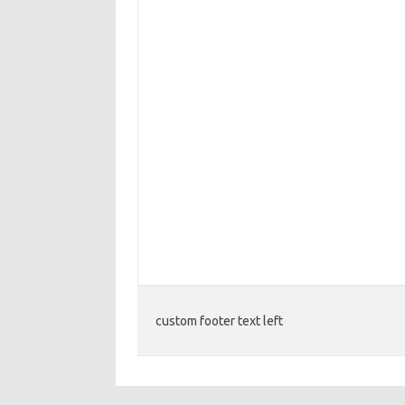
custom footer text left