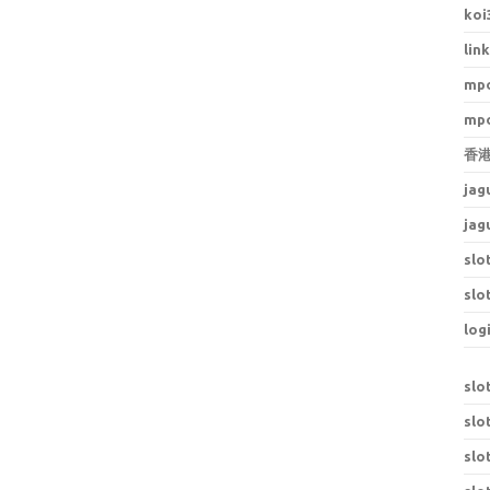
koi
lin
mpo
mpo
香
jag
jag
slo
slo
log
slo
slo
slo