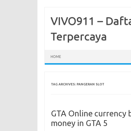
Skip
to
content
VIVO911 – Dafta
Terpercaya
HOME
TAG ARCHIVES:
PANGERAN SLOT
GTA Online currency 
money in GTA 5