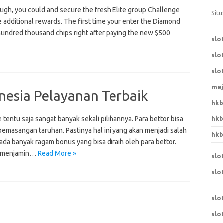
ough, you could and secure the fresh Elite group Challenge
Situ
e additional rewards. The first time your enter the Diamond
hundred thousand chips right after paying the new $500
slo
slo
slo
mej
onesia Pelayanan Terbaik
hk
 tentu saja sangat banyak sekali pilihannya. Para bettor bisa
hk
masangan taruhan. Pastinya hal ini yang akan menjadi salah
hk
da banyak ragam bonus yang bisa diraih oleh para bettor.
sa menjamin…
Read More »
slo
slo
s
lo
slo