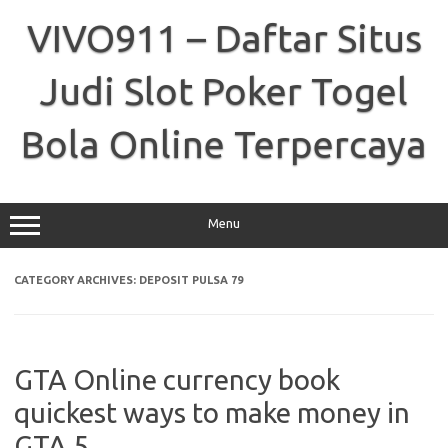
Skip
to
VIVO911 – Daftar Situs
content
Judi Slot Poker Togel
Bola Online Terpercaya
Menu
CATEGORY ARCHIVES:
DEPOSIT PULSA 79
GTA Online currency book
quickest ways to make money in
GTA 5