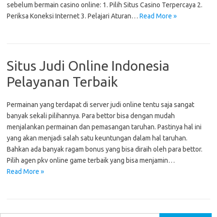
sebelum bermain casino online: 1. Pilih Situs Casino Terpercaya 2.
Periksa Koneksi Internet 3. Pelajari Aturan…
Read More »
Situs Judi Online Indonesia
Pelayanan Terbaik
Permainan yang terdapat di server judi online tentu saja sangat
banyak sekali pilihannya. Para bettor bisa dengan mudah
menjalankan permainan dan pemasangan taruhan. Pastinya hal ini
yang akan menjadi salah satu keuntungan dalam hal taruhan.
Bahkan ada banyak ragam bonus yang bisa diraih oleh para bettor.
Pilih agen pkv online game terbaik yang bisa menjamin…
Read More »