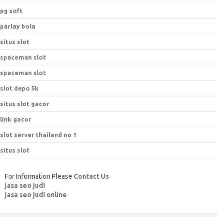
pg soft
parlay bola
situs slot
spaceman slot
spaceman slot
slot depo 5k
situs slot gacor
link gacor
slot server thailand no 1
situs slot
For Information Please
Contact Us
jasa seo judi
jasa seo judi online