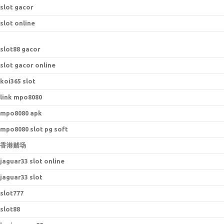
slot gacor
slot online
s
lot88 gacor
slot gacor online
koi365 slot
link mpo8080
mpo8080 apk
mpo8080 slot pg soft
香港赌场
jaguar33 slot online
jaguar33 slot
slot777
slot88