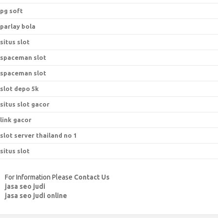
pg soft
parlay bola
situs slot
spaceman slot
spaceman slot
slot depo 5k
situs slot gacor
link gacor
slot server thailand no 1
situs slot
For Information Please
Contact Us
jasa seo judi
jasa seo judi online