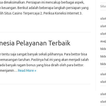
 dimaksimalkan. Persiapan ini mencakup berbagai aspek,
Situ
an keuangan. Berikut adalah beberapa langkah persiapan yang
lih Situs Casino Terpercaya 2. Periksa Koneksi Internet 3.
slo
slo
slo
onesia Pelayanan Terbaik
mej
hk
 tentu saja sangat banyak sekali pilihannya. Para bettor bisa
hk
masangan taruhan. Pastinya hal ini yang akan menjadi salah
hk
da banyak ragam bonus yang bisa diraih oleh para bettor.
sa menjamin…
Read More »
slo
slo
s
lo
slo