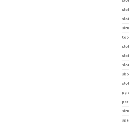
slo
slo
slo
sit
tot
slo
slo
slo
sbo
slo
pg 
par
sit
spa