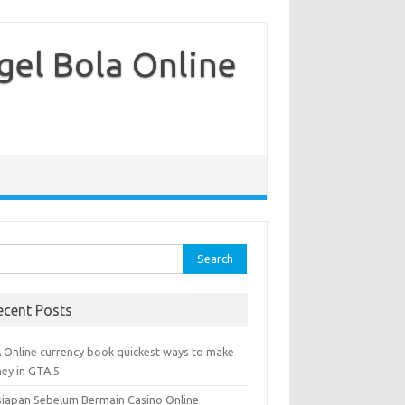
gel Bola Online
rch
ecent Posts
 Online currency book quickest ways to make
ey in GTA 5
siapan Sebelum Bermain Casino Online