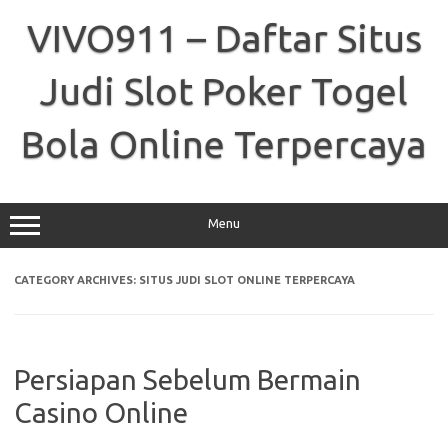
Skip
to
VIVO911 – Daftar Situs
content
Judi Slot Poker Togel
Bola Online Terpercaya
Menu
CATEGORY ARCHIVES:
SITUS JUDI SLOT ONLINE TERPERCAYA
Persiapan Sebelum Bermain
Casino Online