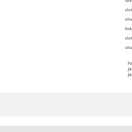
spa
slo
sit
lin
slo
sit
Fo
ja
ja