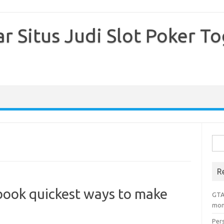
r Situs Judi Slot Poker To
Sea
for:
R
book quickest ways to make
GTA
mon
Per