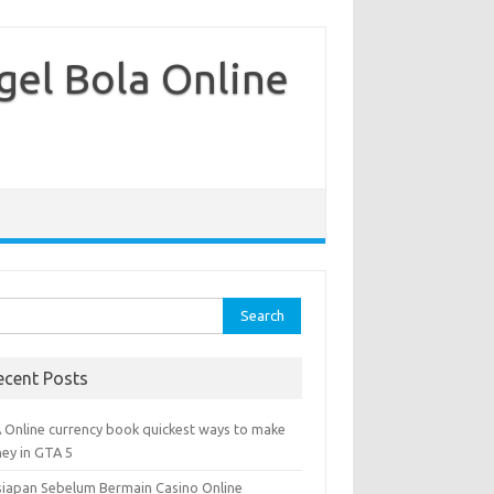
gel Bola Online
rch
ecent Posts
 Online currency book quickest ways to make
ey in GTA 5
siapan Sebelum Bermain Casino Online