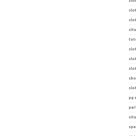
slo
slo
slo
sit
tot
slo
slo
slo
sbo
slo
pg 
par
sit
spa