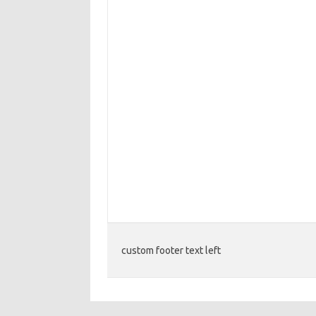
custom footer text left