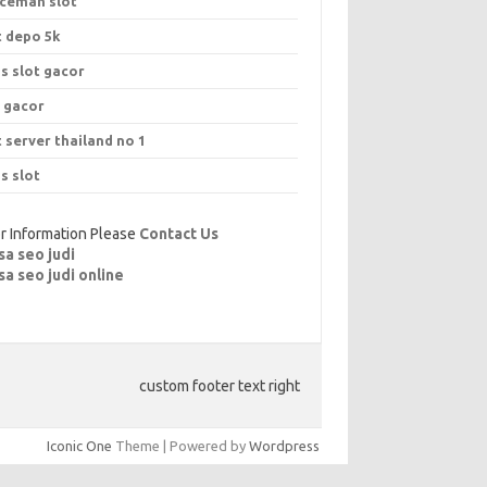
ceman slot
t depo 5k
us slot gacor
k gacor
t server thailand no 1
us slot
r Information Please
Contact Us
sa seo judi
sa seo judi online
custom footer text right
Iconic One
Theme | Powered by
Wordpress