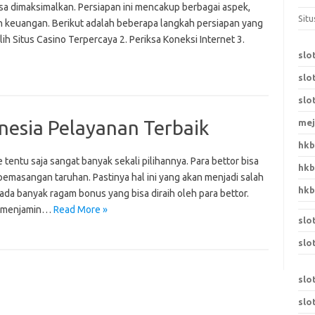
 dimaksimalkan. Persiapan ini mencakup berbagai aspek,
Situ
an keuangan. Berikut adalah beberapa langkah persiapan yang
lih Situs Casino Terpercaya 2. Periksa Koneksi Internet 3.
slo
slo
slo
onesia Pelayanan Terbaik
mej
hk
 tentu saja sangat banyak sekali pilihannya. Para bettor bisa
hk
masangan taruhan. Pastinya hal ini yang akan menjadi salah
hk
da banyak ragam bonus yang bisa diraih oleh para bettor.
sa menjamin…
Read More »
slo
slo
s
lo
slo