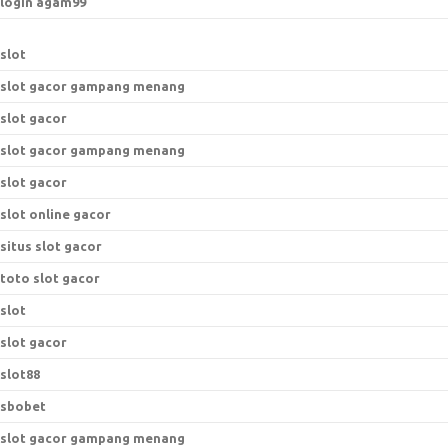
login agam99
slot
slot gacor gampang menang
slot gacor
slot gacor gampang menang
slot gacor
slot online gacor
situs slot gacor
toto slot gacor
slot
slot gacor
slot88
sbobet
slot gacor gampang menang