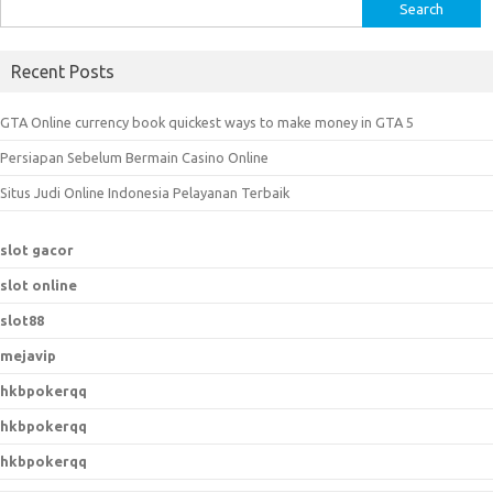
S
e
a
Recent Posts
r
c
GTA Online currency book quickest ways to make money in GTA 5
h
Persiapan Sebelum Bermain Casino Online
f
o
Situs Judi Online Indonesia Pelayanan Terbaik
r
:
slot gacor
slot online
slot88
mejavip
hkbpokerqq
hkbpokerqq
hkbpokerqq