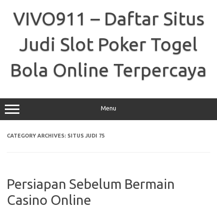
Skip
to
VIVO911 – Daftar Situs
content
Judi Slot Poker Togel
Bola Online Terpercaya
Menu
CATEGORY ARCHIVES:
SITUS JUDI 75
Persiapan Sebelum Bermain
Casino Online