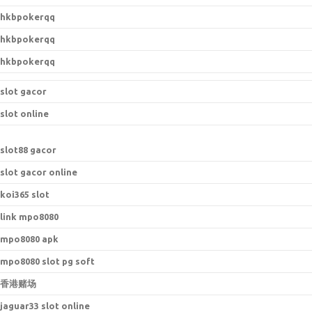
hkbpokerqq
hkbpokerqq
hkbpokerqq
slot gacor
slot online
s
lot88 gacor
slot gacor online
koi365 slot
link mpo8080
mpo8080 apk
mpo8080 slot pg soft
香港赌场
jaguar33 slot online