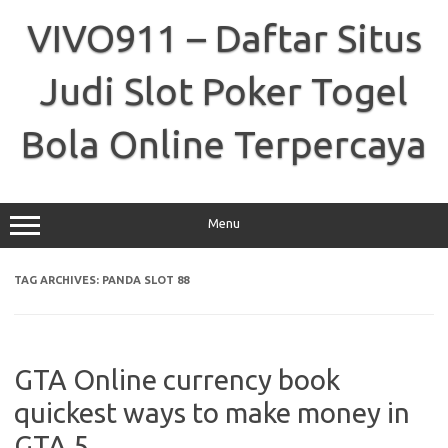
Skip
to
VIVO911 – Daftar Situs
content
Judi Slot Poker Togel
Bola Online Terpercaya
Menu
TAG ARCHIVES:
PANDA SLOT 88
GTA Online currency book
quickest ways to make money in
GTA 5