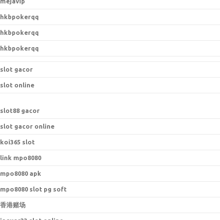
mejavip
hkbpokerqq
hkbpokerqq
hkbpokerqq
slot gacor
slot online
s
lot88 gacor
slot gacor online
koi365 slot
link mpo8080
mpo8080 apk
mpo8080 slot pg soft
香港赌场