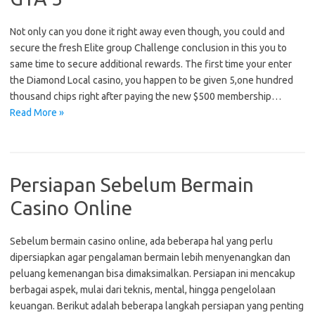
Not only can you done it right away even though, you could and
secure the fresh Elite group Challenge conclusion in this you to
same time to secure additional rewards. The first time your enter
the Diamond Local casino, you happen to be given 5,one hundred
thousand chips right after paying the new $500 membership…
Read More »
Persiapan Sebelum Bermain
Casino Online
Sebelum bermain casino online, ada beberapa hal yang perlu
dipersiapkan agar pengalaman bermain lebih menyenangkan dan
peluang kemenangan bisa dimaksimalkan. Persiapan ini mencakup
berbagai aspek, mulai dari teknis, mental, hingga pengelolaan
keuangan. Berikut adalah beberapa langkah persiapan yang penting