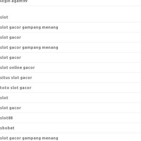
login agam99
slot
slot gacor gampang menang
slot gacor
slot gacor gampang menang
slot gacor
slot online gacor
situs slot gacor
toto slot gacor
slot
slot gacor
slot88
sbobet
slot gacor gampang menang