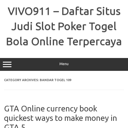
Skip
to
VIVO911 – Daftar Situs
content
Judi Slot Poker Togel
Bola Online Terpercaya
Menu
CATEGORY ARCHIVES:
BANDAR TOGEL 109
GTA Online currency book
quickest ways to make money in
GTA 5