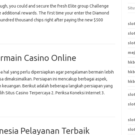
ough, you could and secure the fresh Elite group Challenge
Situ
e additional rewards. The first time your enter the Diamond
hundred thousand chips right after paying the new $500
slo
slo
slo
mej
rmain Casino Online
hk
a hal yang perlu dipersiapkan agar pengalaman bermain lebih
hk
 dimaksimalkan. Persiapan ini mencakup berbagai aspek,
hk
an keuangan. Berikut adalah beberapa langkah persiapan yang
lih Situs Casino Terpercaya 2. Periksa Koneksi Internet 3.
slo
slo
s
lo
onesia Pelayanan Terbaik
slo