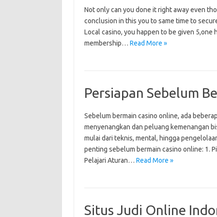
Not only can you done it right away even th
conclusion in this you to same time to secur
Local casino, you happen to be given 5,one 
membership…
Read More »
Persiapan Sebelum Be
Sebelum bermain casino online, ada beberap
menyenangkan dan peluang kemenangan bisa
mulai dari teknis, mental, hingga pengelola
penting sebelum bermain casino online: 1. Pi
Pelajari Aturan…
Read More »
Situs Judi Online Ind