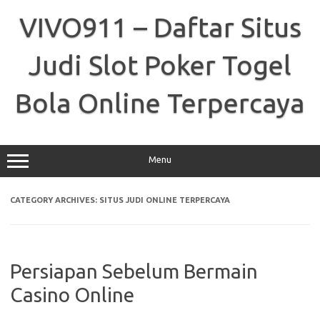
Skip
to
VIVO911 – Daftar Situs
content
Judi Slot Poker Togel
Bola Online Terpercaya
Menu
CATEGORY ARCHIVES:
SITUS JUDI ONLINE TERPERCAYA
Persiapan Sebelum Bermain
Casino Online