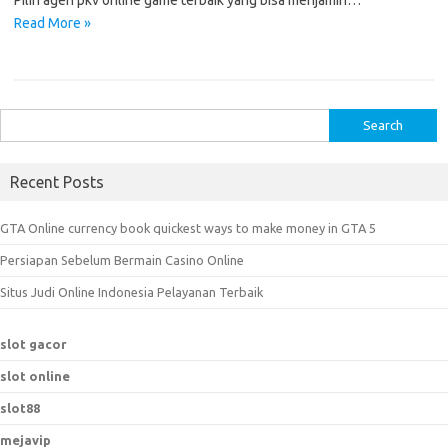
Pilih agen pkv online game terbaik yang bisa menjamin…
Read More »
S
e
a
Recent Posts
r
c
GTA Online currency book quickest ways to make money in GTA 5
h
Persiapan Sebelum Bermain Casino Online
f
o
Situs Judi Online Indonesia Pelayanan Terbaik
r
:
slot gacor
slot online
slot88
mejavip