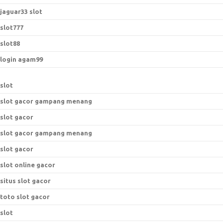
jaguar33 slot
slot777
slot88
login agam99
slot
slot gacor gampang menang
slot gacor
slot gacor gampang menang
slot gacor
slot online gacor
situs slot gacor
toto slot gacor
slot