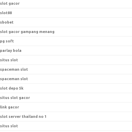
slot gacor
slot88
sbobet
slot gacor gampang menang
pg soft
parlay bola
situs slot
spaceman slot
spaceman slot
slot depo 5k
situs slot gacor
link gacor
slot server thailand no 1
situs slot