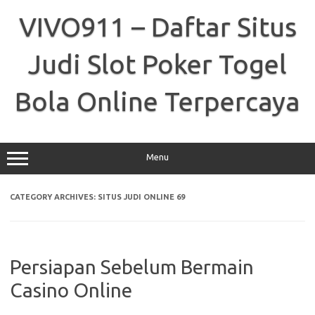
Skip
to
VIVO911 – Daftar Situs
content
Judi Slot Poker Togel
Bola Online Terpercaya
Menu
CATEGORY ARCHIVES:
SITUS JUDI ONLINE 69
Persiapan Sebelum Bermain
Casino Online