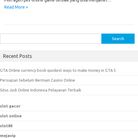
Pilih agen pkv online game terbaik yang bisa menjamin…
Read More »
S
e
a
Recent Posts
r
c
GTA Online currency book quickest ways to make money in GTA 5
h
Persiapan Sebelum Bermain Casino Online
f
o
Situs Judi Online Indonesia Pelayanan Terbaik
r
:
slot gacor
slot online
slot88
mejavip