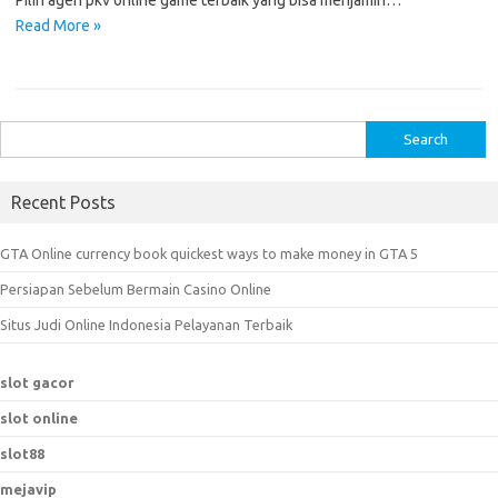
Pilih agen pkv online game terbaik yang bisa menjamin…
Read More »
S
e
a
Recent Posts
r
c
GTA Online currency book quickest ways to make money in GTA 5
h
Persiapan Sebelum Bermain Casino Online
f
o
Situs Judi Online Indonesia Pelayanan Terbaik
r
:
slot gacor
slot online
slot88
mejavip