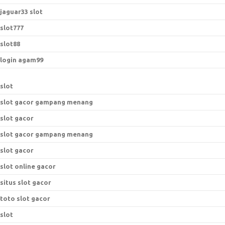
jaguar33 slot
slot777
slot88
login agam99
slot
slot gacor gampang menang
slot gacor
slot gacor gampang menang
slot gacor
slot online gacor
situs slot gacor
toto slot gacor
slot