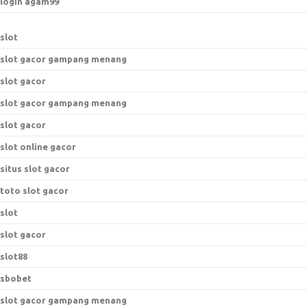
login agam99
slot
slot gacor gampang menang
slot gacor
slot gacor gampang menang
slot gacor
slot online gacor
situs slot gacor
toto slot gacor
slot
slot gacor
slot88
sbobet
slot gacor gampang menang