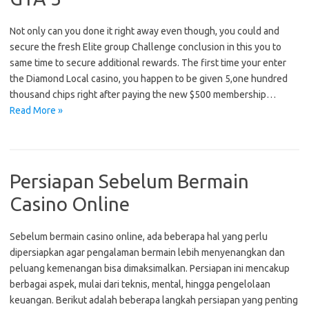
Not only can you done it right away even though, you could and
secure the fresh Elite group Challenge conclusion in this you to
same time to secure additional rewards. The first time your enter
the Diamond Local casino, you happen to be given 5,one hundred
thousand chips right after paying the new $500 membership…
Read More »
Persiapan Sebelum Bermain
Casino Online
Sebelum bermain casino online, ada beberapa hal yang perlu
dipersiapkan agar pengalaman bermain lebih menyenangkan dan
peluang kemenangan bisa dimaksimalkan. Persiapan ini mencakup
berbagai aspek, mulai dari teknis, mental, hingga pengelolaan
keuangan. Berikut adalah beberapa langkah persiapan yang penting