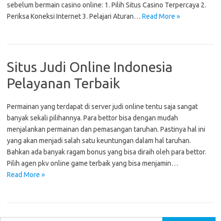
sebelum bermain casino online: 1. Pilih Situs Casino Terpercaya 2.
Periksa Koneksi Internet 3. Pelajari Aturan…
Read More »
Situs Judi Online Indonesia
Pelayanan Terbaik
Permainan yang terdapat di server judi online tentu saja sangat
banyak sekali pilihannya. Para bettor bisa dengan mudah
menjalankan permainan dan pemasangan taruhan. Pastinya hal ini
yang akan menjadi salah satu keuntungan dalam hal taruhan.
Bahkan ada banyak ragam bonus yang bisa diraih oleh para bettor.
Pilih agen pkv online game terbaik yang bisa menjamin…
Read More »