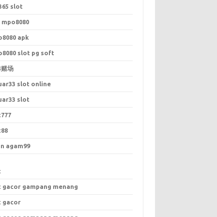
365 slot
k mpo8080
8080 apk
8080 slot pg soft
港赌场
uar33 slot online
uar33 slot
t777
t88
in agam99
t
t gacor gampang menang
t gacor