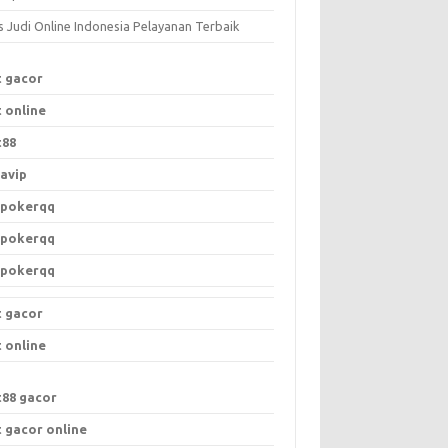
s Judi Online Indonesia Pelayanan Terbaik
t gacor
t online
t88
avip
bpokerqq
bpokerqq
bpokerqq
t gacor
t online
t88 gacor
t gacor online