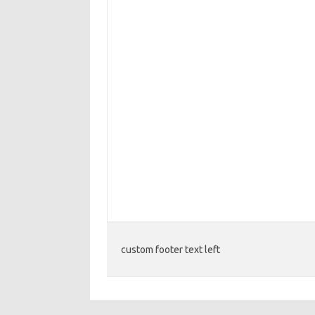
custom footer text left