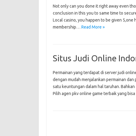
Not only can you done it right away even th
conclusion in this you to same time to secur
Local casino, you happen to be given 5,one 
membership…
Read More »
Situs Judi Online Ind
Permainan yang terdapat di server judi online
dengan mudah menjalankan permainan dan pe
satu keuntungan dalam hal taruhan. Bahkan a
Pilih agen pkv online game terbaik yang bi