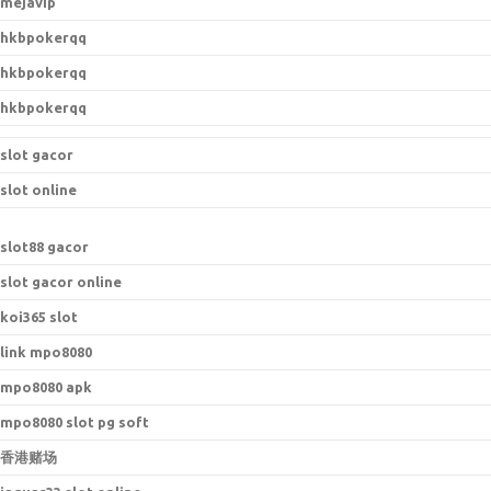
mejavip
hkbpokerqq
hkbpokerqq
hkbpokerqq
slot gacor
slot online
s
lot88 gacor
slot gacor online
koi365 slot
link mpo8080
mpo8080 apk
mpo8080 slot pg soft
香港赌场