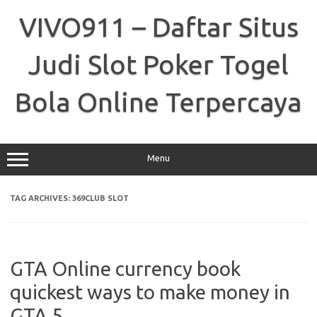
Skip
to
VIVO911 – Daftar Situs
content
Judi Slot Poker Togel
Bola Online Terpercaya
Menu
TAG ARCHIVES:
369CLUB SLOT
GTA Online currency book
quickest ways to make money in
GTA 5