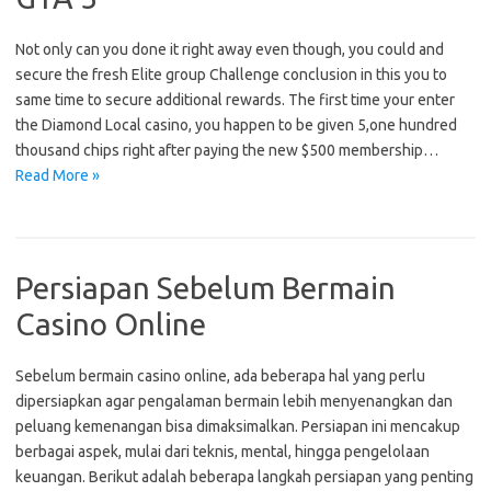
Not only can you done it right away even though, you could and
secure the fresh Elite group Challenge conclusion in this you to
same time to secure additional rewards. The first time your enter
the Diamond Local casino, you happen to be given 5,one hundred
thousand chips right after paying the new $500 membership…
Read More »
Persiapan Sebelum Bermain
Casino Online
Sebelum bermain casino online, ada beberapa hal yang perlu
dipersiapkan agar pengalaman bermain lebih menyenangkan dan
peluang kemenangan bisa dimaksimalkan. Persiapan ini mencakup
berbagai aspek, mulai dari teknis, mental, hingga pengelolaan
keuangan. Berikut adalah beberapa langkah persiapan yang penting