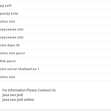
pg soft
parlay bola
situs slot
spaceman slot
spaceman slot
slot depo 5k
situs slot gacor
link gacor
slot server thailand no 1
situs slot
For Information Please
Contact Us
jasa seo judi
jasa seo judi online