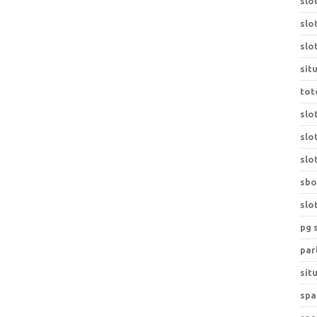
slo
slo
slo
sit
tot
slo
slo
slo
sbo
slo
pg 
par
sit
spa